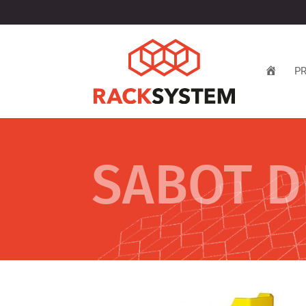
A
P
C
C
U
E
I
L
SABOT D