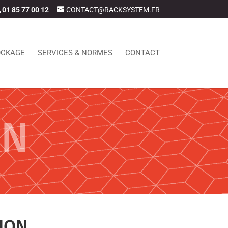
01 85 77 00 12
CONTACT@RACKSYSTEM.FR
OCKAGE
SERVICES & NORMES
CONTACT
ON
ION