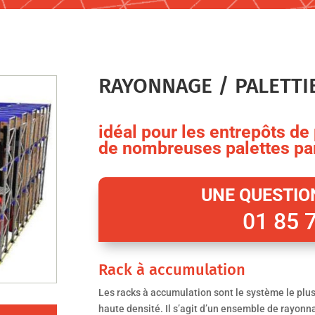
RAYONNAGE / PALETTI
idéal pour les entrepôts d
de nombreuses palettes pa
UNE QUESTION
01 85 
Rack à accumulation
Les racks à accumulation sont le système le plus
haute densité. Il s’agit d’un ensemble de rayonn