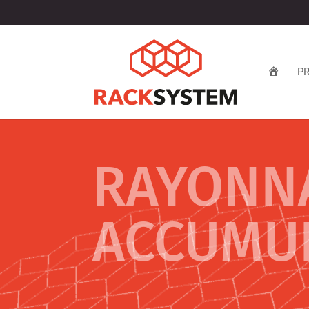
A
P
C
C
U
E
I
L
RAYONN
ACCUMU